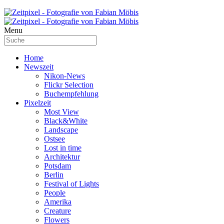
Menu
Home
Newszeit
Nikon-News
Flickr Selection
Buchempfehlung
Pixelzeit
Most View
Black&White
Landscape
Ostsee
Lost in time
Architektur
Potsdam
Berlin
Festival of Lights
People
Amerika
Creature
Flowers