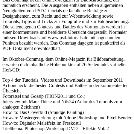
monatlich erscheint.
Die Ausgaben enthalten neben allgemeinen
Neuigkeiten von PSD-Tutorials.de fachliche Beiträge zu
Designthemen, zum Recht und zur Webentwicklung sowie
Tutorials, Tipps und Tricks zur Fotografie und zur Bildbearbeitung.
Die seiteneigenen Contests und Battles des Vormonats werden in
einer kommentierte und bebilderte Übersicht dargestellt. Normaler
müssen Downloads auf www.psd-tutorials.de mit sogenannten
Punkten bezahlt werden. Das Commag dagegen ist punktefrei als
PDF-Dokument downloadbar!
Im Oktober-Commag, dem Online-Magazin für Bildbearbeitung,
erwarten dich inhaltliche Höhepunkte auf 76 Seiten inkl. virtueller
Heft-CD:
Top 4 der Tutorials, Videos und Downloads im September 2011
Actioncheck: die besten Contests und Battles in der kommentierten
Übersicht
Fotorätsel und Gossip (TION2011 und Co.)
Interview mit Marc Thiele und Nils24 (Autor des Tutorials zum
analogen Zeichnen)
How-to: Das Coverbild (Smudge-Painting)
How-to: Mustergenerierung mit Adobe Photoshop und Pixel Bender
How-to: Digitaler Maleffekt im Freskostil
Titelthema: Photoshop-Workshop-DVD – Effekte Vol. 2