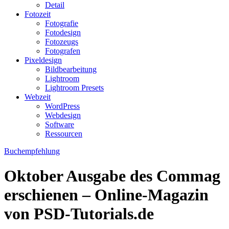
Detail
Fotozeit
Fotografie
Fotodesign
Fotozeugs
Fotografen
Pixeldesign
Bildbearbeitung
Lightroom
Lightroom Presets
Webzeit
WordPress
Webdesign
Software
Ressourcen
Buchempfehlung
Oktober Ausgabe des Commag
erschienen – Online-Magazin
von PSD-Tutorials.de