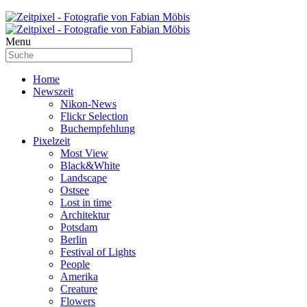
Menu
Home
Newszeit
Nikon-News
Flickr Selection
Buchempfehlung
Pixelzeit
Most View
Black&White
Landscape
Ostsee
Lost in time
Architektur
Potsdam
Berlin
Festival of Lights
People
Amerika
Creature
Flowers