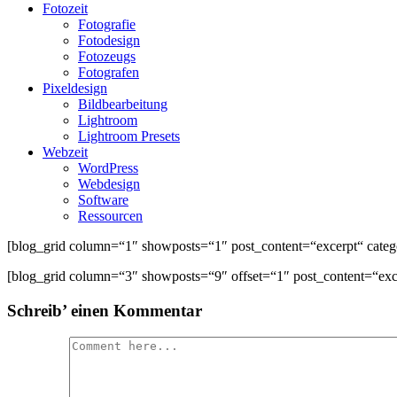
Fotozeit
Fotografie
Fotodesign
Fotozeugs
Fotografen
Pixeldesign
Bildbearbeitung
Lightroom
Lightroom Presets
Webzeit
WordPress
Webdesign
Software
Ressourcen
[blog_grid column=“1″ showposts=“1″ post_content=“excerpt“ categ
[blog_grid column=“3″ showposts=“9″ offset=“1″ post_content=“exc
Schreib’ einen Kommentar