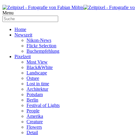
Menu
Home
Newszeit
Nikon-News
Flickr Selection
Buchempfehlung
Pixelzeit
Most View
Black&White
Landscape
Ostsee
Lost in time
Architektur
Potsdam
Berlin
Festival of Lights
People
Amerika
Creature
Flowers
Detail