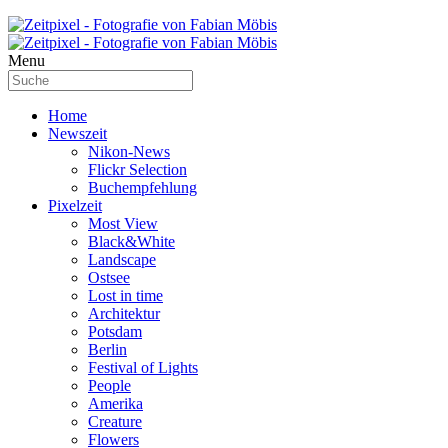
Menu
Home
Newszeit
Nikon-News
Flickr Selection
Buchempfehlung
Pixelzeit
Most View
Black&White
Landscape
Ostsee
Lost in time
Architektur
Potsdam
Berlin
Festival of Lights
People
Amerika
Creature
Flowers