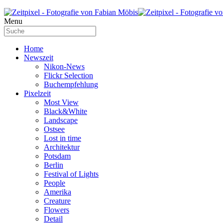
Menu
Home
Newszeit
Nikon-News
Flickr Selection
Buchempfehlung
Pixelzeit
Most View
Black&White
Landscape
Ostsee
Lost in time
Architektur
Potsdam
Berlin
Festival of Lights
People
Amerika
Creature
Flowers
Detail