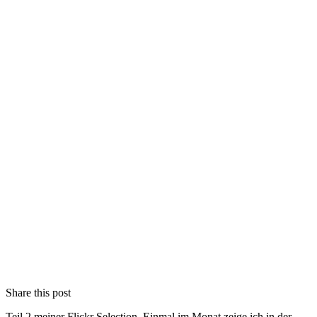
Share this post
Teil 2 meiner Flickr Selection. Einmal im Monat zeige ich in der