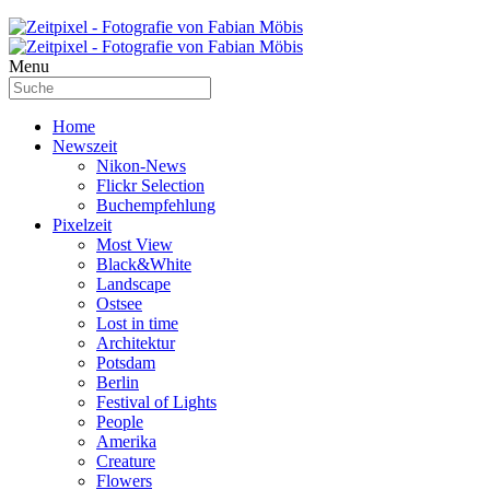
Menu
Home
Newszeit
Nikon-News
Flickr Selection
Buchempfehlung
Pixelzeit
Most View
Black&White
Landscape
Ostsee
Lost in time
Architektur
Potsdam
Berlin
Festival of Lights
People
Amerika
Creature
Flowers