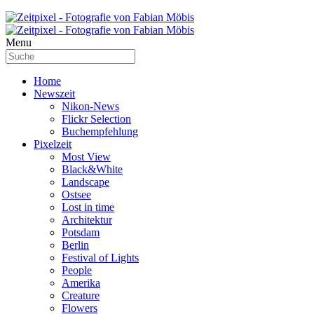
Menu
Home
Newszeit
Nikon-News
Flickr Selection
Buchempfehlung
Pixelzeit
Most View
Black&White
Landscape
Ostsee
Lost in time
Architektur
Potsdam
Berlin
Festival of Lights
People
Amerika
Creature
Flowers