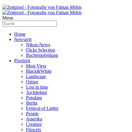
Menu
Home
Newszeit
Nikon-News
Flickr Selection
Buchempfehlung
Pixelzeit
Most View
Black&White
Landscape
Ostsee
Lost in time
Architektur
Potsdam
Berlin
Festival of Lights
People
Amerika
Creature
Flowers