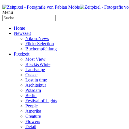
Menu
Home
Newszeit
Nikon-News
Flickr Selection
Buchempfehlung
Pixelzeit
Most View
Black&White
Landscape
Ostsee
Lost in time
Architektur
Potsdam
Berlin
Festival of Lights
People
Amerika
Creature
Flowers
Detail